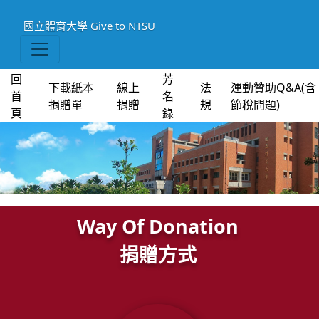
國立體育大學
Give to NTSU
回
芳
下載紙本
線上
法
運動贊助Q&A(含
首
名
捐贈單
捐贈
規
節稅問題)
頁
錄
Way Of Donation
捐贈方式