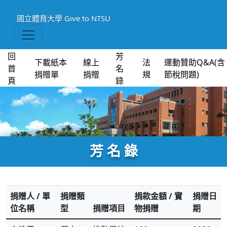
國立體育大學
Give to NTSU
回
芳
下載紙本
線上
法
運動贊助Q&A(含
首
名
捐贈單
捐贈
規
節稅問題)
頁
錄
芳 名 錄
捐贈人 / 單
捐贈類
捐款金額 / 實
捐贈日
位名稱
型
捐贈項目
物捐贈
期